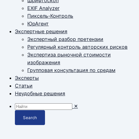
Шрифтоскоп
EXIF Analyzer
Пиксель-Контроль
ЮрАгент
Экспертные решения
Экспертный разбор претензии
Регулярный контроль авторских рисков
Экспертиза рыночной стоимости
изображения
Групповая консультация по средам
Эксперты
Статьи
Неудобные решения
✕