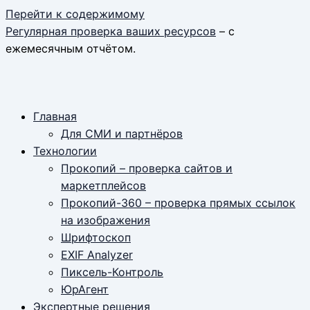
Перейти к содержимому
Регулярная проверка ваших ресурсов
– с
ежемесячным отчётом.
Главная
Для СМИ и партнёров
Технологии
Прокопий – проверка сайтов и
маркетплейсов
Прокопий-360 – проверка прямых ссылок
на изображения
Шрифтоскоп
EXIF Analyzer
Пиксель-Контроль
ЮрАгент
Экспертные решения