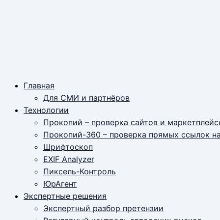
Главная
Для СМИ и партнёров
Технологии
Прокопий – проверка сайтов и маркетплейс
Прокопий-360 – проверка прямых ссылок н
Шрифтоскоп
EXIF Analyzer
Пиксель-Контроль
ЮрАгент
Экспертные решения
Экспертный разбор претензии