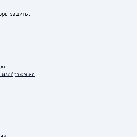
оры защиты.
ов
а изображения
ния