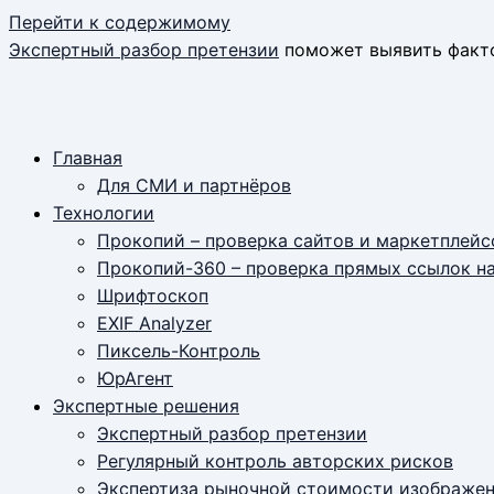
Перейти к содержимому
Экспертный разбор претензии
поможет выявить факт
Главная
Для СМИ и партнёров
Технологии
Прокопий – проверка сайтов и маркетплейс
Прокопий-360 – проверка прямых ссылок н
Шрифтоскоп
EXIF Analyzer
Пиксель-Контроль
ЮрАгент
Экспертные решения
Экспертный разбор претензии
Регулярный контроль авторских рисков
Экспертиза рыночной стоимости изображе