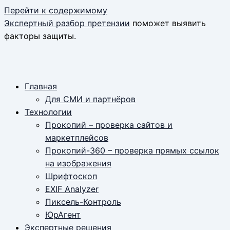
Перейти к содержимому
Экспертный разбор претензии
поможет выявить
факторы защиты.
Главная
Для СМИ и партнёров
Технологии
Прокопий – проверка сайтов и
маркетплейсов
Прокопий-360 – проверка прямых ссылок
на изображения
Шрифтоскоп
EXIF Analyzer
Пиксель-Контроль
ЮрАгент
Экспертные решения