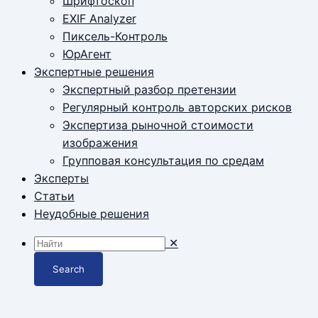
Шрифтоскоп
EXIF Analyzer
Пиксель-Контроль
ЮрАгент
Экспертные решения
Экспертный разбор претензии
Регулярный контроль авторских рисков
Экспертиза рыночной стоимости
изображения
Групповая консультация по средам
Эксперты
Статьи
Неудобные решения
✕