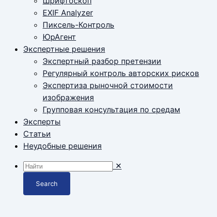
Шрифтоскоп
EXIF Analyzer
Пиксель-Контроль
ЮрАгент
Экспертные решения
Экспертный разбор претензии
Регулярный контроль авторских рисков
Экспертиза рыночной стоимости
изображения
Групповая консультация по средам
Эксперты
Статьи
Неудобные решения
✕