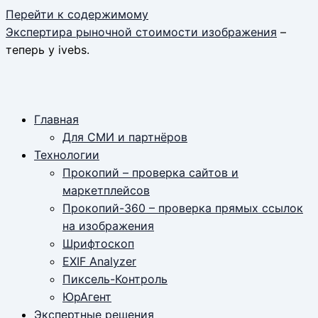
Перейти к содержимому
Экспертира рыночной стоимости изображения
–
теперь у ivebs.
Главная
Для СМИ и партнёров
Технологии
Прокопий – проверка сайтов и
маркетплейсов
Прокопий-360 – проверка прямых ссылок
на изображения
Шрифтоскоп
EXIF Analyzer
Пиксель-Контроль
ЮрАгент
Экспертные решения