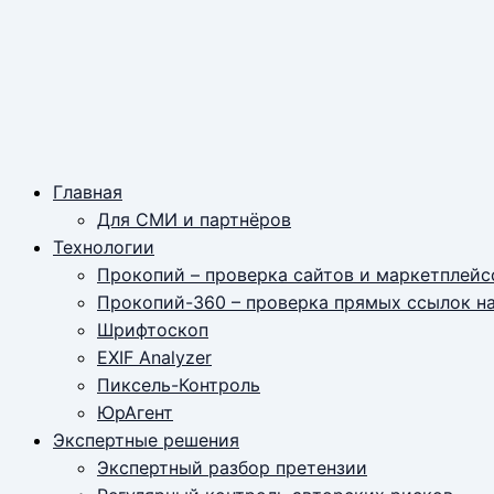
Главная
Для СМИ и партнёров
Технологии
Прокопий – проверка сайтов и маркетплейс
Прокопий-360 – проверка прямых ссылок н
Шрифтоскоп
EXIF Analyzer
Пиксель-Контроль
ЮрАгент
Экспертные решения
Экспертный разбор претензии