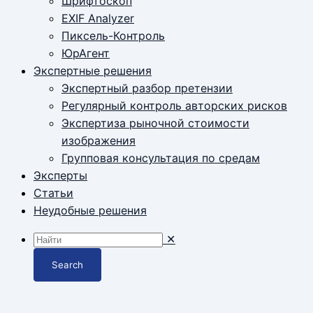
Шрифтоскоп
EXIF Analyzer
Пиксель-Контроль
ЮрАгент
Экспертные решения
Экспертный разбор претензии
Регулярный контроль авторских рисков
Экспертиза рыночной стоимости
изображения
Групповая консультация по средам
Эксперты
Статьи
Неудобные решения
✕