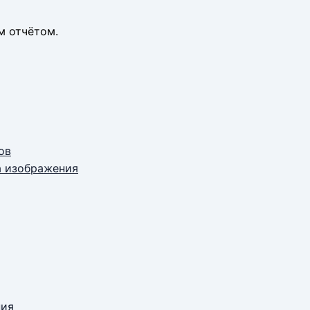
м отчётом.
ов
а изображения
ния