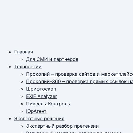
Главная
Для СМИ и партнёров
Технологии
Прокопий – проверка сайтов и маркетплейс
Прокопий-360 – проверка прямых ссылок н
Шрифтоскоп
EXIF Analyzer
Пиксель-Контроль
ЮрАгент
Экспертные решения
Экспертный разбор претензии