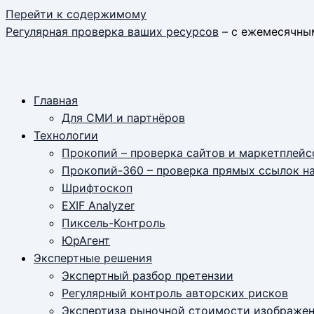
Перейти к содержимому
Регулярная проверка ваших ресурсов
– с ежемесячны
Главная
Для СМИ и партнёров
Технологии
Прокопий – проверка сайтов и маркетплейс
Прокопий-360 – проверка прямых ссылок н
Шрифтоскоп
EXIF Analyzer
Пиксель-Контроль
ЮрАгент
Экспертные решения
Экспертный разбор претензии
Регулярный контроль авторских рисков
Экспертиза рыночной стоимости изображе