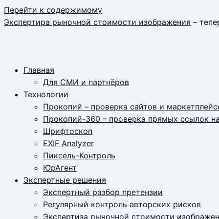
Перейти к содержимому
Экспертира рыночной стоимости изображения
– тепер
Главная
Для СМИ и партнёров
Технологии
Прокопий – проверка сайтов и маркетплейс
Прокопий-360 – проверка прямых ссылок н
Шрифтоскоп
EXIF Analyzer
Пиксель-Контроль
ЮрАгент
Экспертные решения
Экспертный разбор претензии
Регулярный контроль авторских рисков
Экспертиза рыночной стоимости изображе