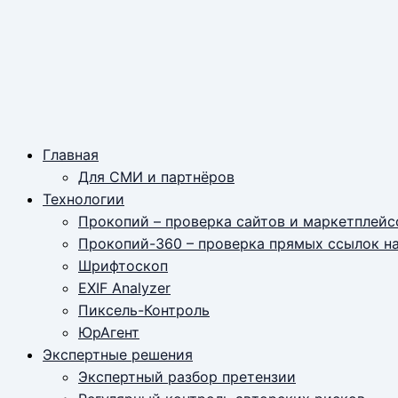
Главная
Для СМИ и партнёров
Технологии
Прокопий – проверка сайтов и маркетплейс
Прокопий-360 – проверка прямых ссылок н
Шрифтоскоп
EXIF Analyzer
Пиксель-Контроль
ЮрАгент
Экспертные решения
Экспертный разбор претензии