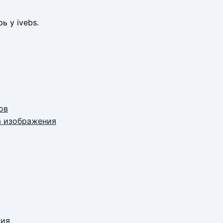
ь у ivebs.
ов
а изображения
ния