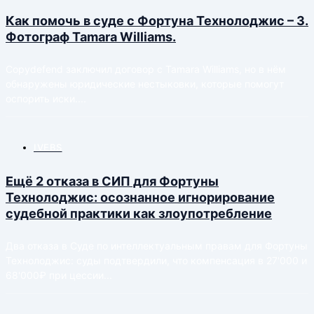
Как помочь в суде с Фортуна Технолоджис – 3.
Фотограф Tamara Williams.
Copydefend заключил договор с Tamara Williams, но в нём
обнаружены юридические нестыковки, которые помогут
оспорить иски....
IVEBS
Ещё 2 отказа в СИП для Фортуны
Технолоджис: осознанное игнорирование
судебной практики как злоупотребление
Два отказа в Суде по интеллектуальным правам для Фортуны
Технолоджис: суды подтвердили, что компенсация в 27'000 и
68'000₽ при цессии...