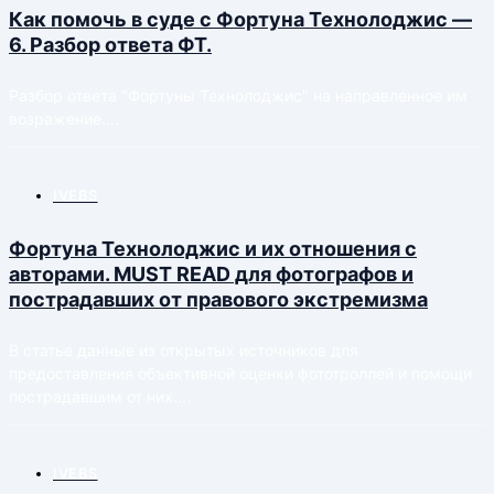
Как помочь в суде с Фортуна Технолоджис —
6. Разбор ответа ФТ.
Разбор ответа "Фортуны Технолоджис" на направленное им
возражение....
IVEBS
Фортуна Технолоджис и их отношения с
авторами. MUST READ для фотографов и
пострадавших от правового экстремизма
В статье данные из открытых источников для
предоставления объективной оценки фототроллей и помощи
пострадавшим от них....
IVEBS