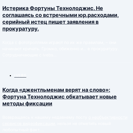
Истерика Фортуны Технолоджис. Не
соглашаясь со встречными юр.расходами,
серийный истец пишет заявления в
прокуратуру.
Когда с фототроллями играют по их же правилам, – они
начинают кричать. Громко, обиженно и… в прокуратуру.
Сотрудничающие с ivebs...
IVEBS
Когда «джентльменам верят на слово»:
Фортуна Технолоджис обкатывает новые
методы фиксации
Возвращаясь к нашему недавнему посту
о необъективности
сервисов видеофиксации
, нельзя не отметить новый
любопытный факт....