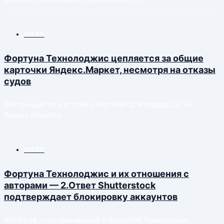
IVEBS
Фортуна Технолоджис цепляется за общие
карточки Яндекс.Маркет, несмотря на отказы
судов
Инструкция по настройке карточек для продавцов на
Яндекс.Маркете...
IVEBS
Фортуна Технолоджис и их отношения с
авторами — 2.Ответ Shutterstock
подтверждает блокировку аккаунтов
Фотограф, сотрудничающий с Фортуной Технолоджис,