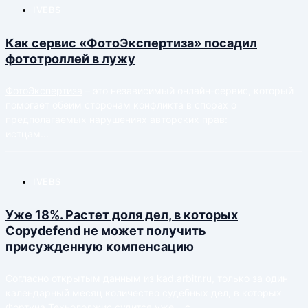
IVEBS
Как сервис «ФотоЭкспертиза» посадил
фототроллей в лужу
ФотоЭкспертиза
– это независимый онлайн-сервис, который
помогает обеим сторонам конфликта в спорах о
предполагаемых нарушениях авторских прав:
истцам...
IVEBS
Уже 18%. Растет доля дел, в которых
Copydefend не может получить
присужденную компенсацию
Согласно открытым данным из kad.arbitr.ru, только за один
календарный месяц количество судебных дел, в которых
Фортуна Технолоджис судится уже... с...