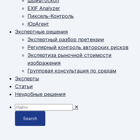
Шрифтоскоп
EXIF Analyzer
Пиксель-Контроль
ЮрАгент
Экспертные решения
Экспертный разбор претензии
Регулярный контроль авторских рисков
Экспертиза рыночной стоимости
изображения
Групповая консультация по средам
Эксперты
Статьи
Неудобные решения
✕