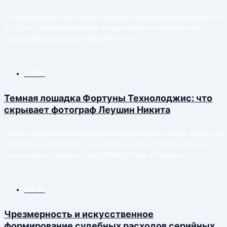
O моем прямом участии в успешном досудебном решении. И
да, сразу присоединяйтесь и задавайте свои вопросы в
Телеграмм-канале
противодействия...
IVEBS
Темная лошадка Фортуны Технолоджис: что
скрывает фотограф Леушин Никита
Очень интересная история разворачивается вокруг одного из
ключевых фотографов, чьи права защищает ООО Фортуна
Технолоджис (сервис Copydefend). Речь о Леушине...
IVEBS
Чрезмерность и искусственное
формирование судебных расходов серийных