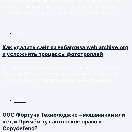
Лицеме́рие — моральное качество, состоящее в том, что
заведомо неправильным поступкам (совершаемым ради
эгоистических интересов, по низменным мотивам и во...
IVEBS
Как удалить сайт из вебархива web.archive.org
и усложнить процессы фототроллей
Благодаря архивным снимкам вашего сайта, сделанным в
лохматом 2010-м, фототролли выкатывают претензии на
круглую сумму, приправляя её ссылкой на Wayback...
IVEBS
ООО Фортуна Технолоджис – мошенники или
нет, и При чём тут авторское право и
Copydefend?