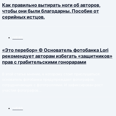
Как правильно вытирать ноги об авторов,
чтобы они были благодарны. Пособие от
серийных истцов.
IVEBS
«Это перебор» © Основатель фотобанка Lori
рекомендует авторам избегать «защитников»
прав с грабительскими гонорарами
В этой статье мнение, к которому стоит прислушаться:
основатель фотобанка предупреждает фотографов,
сотрудничающих с фототроллями. И зафиксирован рост
участия фотографов...
IVEBS