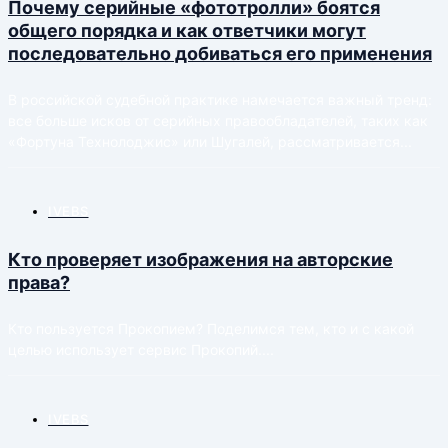
Почему серийные «фототролли» боятся
общего порядка и как ответчики могут
последовательно добиваться его применения
В российской судебной практике намечается важный тренд:
все больше исков от серийных правообладателей, таких как
«Фортуна Технолоджис» или Шугалей, рассматривается...
IVEBS
Кто проверяет изображения на авторские
права?
Кто пользуется Прокопием? Поделимся тем, кто и с какой
целью использует сервис Прокопий....
IVEBS