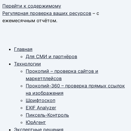
Перейти к содержимому
Регулярная проверка ваших ресурсов
– с
ежемесячным отчётом.
Главная
Для СМИ и партнёров
Технологии
Прокопий – проверка сайтов и
маркетплейсов
Прокопий-360 – проверка прямых ссылок
на изображения
Шрифтоскоп
EXIF Analyzer
Пиксель-Контроль
ЮрАгент
Экспертные решения