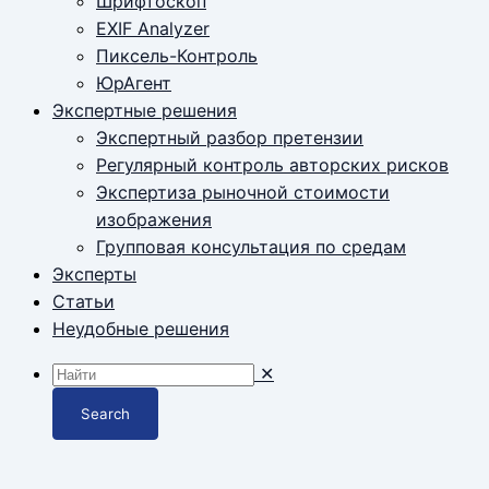
Шрифтоскоп
EXIF Analyzer
Пиксель-Контроль
ЮрАгент
Экспертные решения
Экспертный разбор претензии
Регулярный контроль авторских рисков
Экспертиза рыночной стоимости
изображения
Групповая консультация по средам
Эксперты
Статьи
Неудобные решения
✕