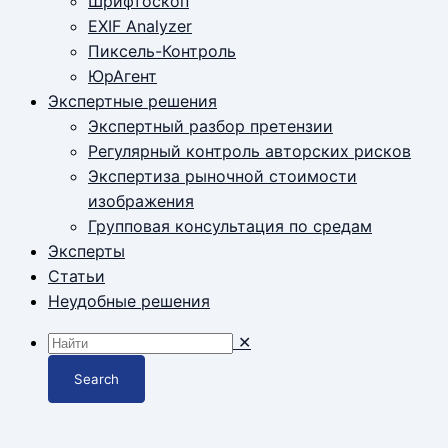
Шрифтоскоп
EXIF Analyzer
Пиксель-Контроль
ЮрАгент
Экспертные решения
Экспертный разбор претензии
Регулярный контроль авторских рисков
Экспертиза рыночной стоимости
изображения
Групповая консультация по средам
Эксперты
Статьи
Неудобные решения
✕