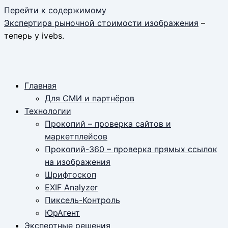
Перейти к содержимому
Экспертира рыночной стоимости изображения
–
теперь у ivebs.
Главная
Для СМИ и партнёров
Технологии
Прокопий – проверка сайтов и
маркетплейсов
Прокопий-360 – проверка прямых ссылок
на изображения
Шрифтоскоп
EXIF Analyzer
Пиксель-Контроль
ЮрАгент
Экспертные решения