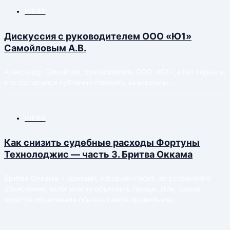
IVEBS
Дискуссия с руководителем ООО «Ю1»
Самойловым А.В.
Александр Самойлов, руководитель ООО «Ю1», стал первым,
кто согласился публично отвечать на вопросы....
IVEBS
Как снизить судебные расходы Фортуны
Технолоджис — часть 3. Бритва Оккама
Бритва Оккама – принцип, который гласит: не усложняйте
объяснение, если можно объяснить проще. Или, самое
простое объяснение обычно самое правильное....