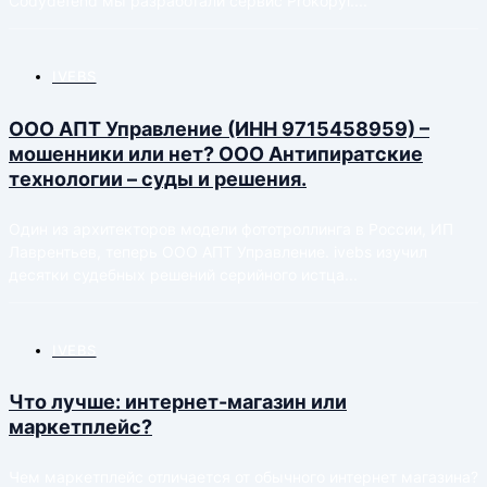
Codydefend мы разработали сервис Prokopyi....
IVEBS
ООО АПТ Управление (ИНН 9715458959) –
мошенники или нет? OOO Антипиратские
технологии – суды и решения.
Один из архитекторов модели фототроллинга в России, ИП
Лаврентьев, теперь ООО АПТ Управление. ivebs изучил
десятки судебных решений серийного истца...
IVEBS
Что лучше: интернет-магазин или
маркетплейс?
Чем маркетплейс отличается от обычного интернет магазина?