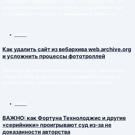
Лицеме́рие — моральное качество, состоящее в том, что
заведомо неправильным поступкам (совершаемым ради
эгоистических интересов, по низменным мотивам и во...
IVEBS
Как удалить сайт из вебархива web.archive.org
и усложнить процессы фототроллей
Благодаря архивным снимкам вашего сайта, сделанным в
лохматом 2010-м, фототролли выкатывают претензии на
круглую сумму, приправляя её ссылкой на Wayback...
IVEBS
ВАЖНО: как Фортуна Технолоджис и другие
«серийники» проигрывают суд из-за не
доказанности авторства