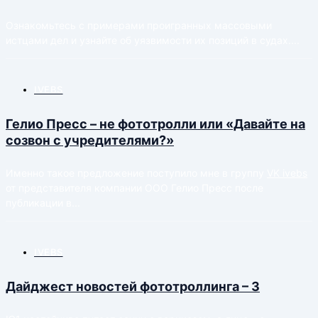
Ознакомьтесь с примерами проигранных массовыми
истцами дел и узнайте об уязвимости их позиций в судах....
IVEBS
Гелио Пресс – не фототролли или «Давайте на
созвон с учредителями?»
Именно такое предложение поступило мне в группу
VK ivebs
от представителя компании OOO Гелио Пресс после
публикации в...
IVEBS
Дайджест новостей фототроллинга – 3