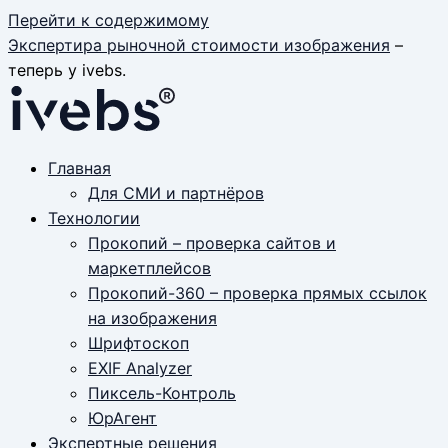
Перейти к содержимому
Экспертира рыночной стоимости изображения
–
теперь у ivebs.
Главная
Для СМИ и партнёров
Технологии
Прокопий – проверка сайтов и
маркетплейсов
Прокопий-360 – проверка прямых ссылок
на изображения
Шрифтоскоп
EXIF Analyzer
Пиксель-Контроль
ЮрАгент
Экспертные решения