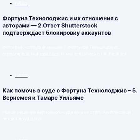
IVEBS
Фортуна Технолоджис и их отношения с
авторами — 2.Ответ Shutterstock
подтверждает блокировку аккаунтов
Фотограф, сотрудничающий с Фортуной Технолоджис,
отреагировал на
мой пост
. И мы связались с Shutterstock....
IVEBS
Как помочь в суде с Фортуна Технолоджис – 5.
Вернемся к Тамаре Уильямс
Новое решение Верховного суда может стать Ахиллесовой
пятой Copydefend....