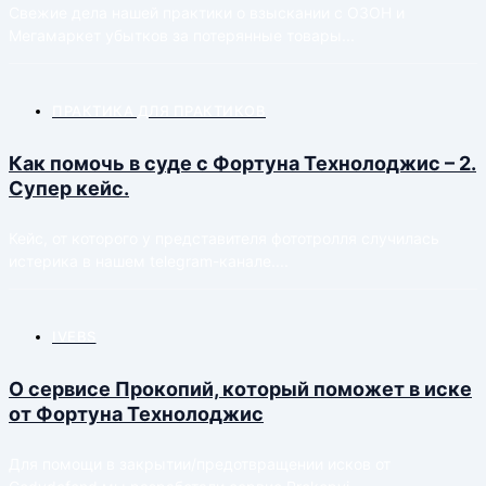
Свежие дела нашей практики о взыскании с ОЗОН и
Мегамаркет убытков за потерянные товары...
ПРАКТИКА ДЛЯ ПРАКТИКОВ
Как помочь в суде с Фортуна Технолоджис – 2.
Супер кейс.
Кейс, от которого у представителя фототролля случилась
истерика в нашем telegram-канале....
IVEBS
О сервисе Прокопий, который поможет в иске
от Фортуна Технолоджис
Для помощи в закрытии/предотвращении исков от