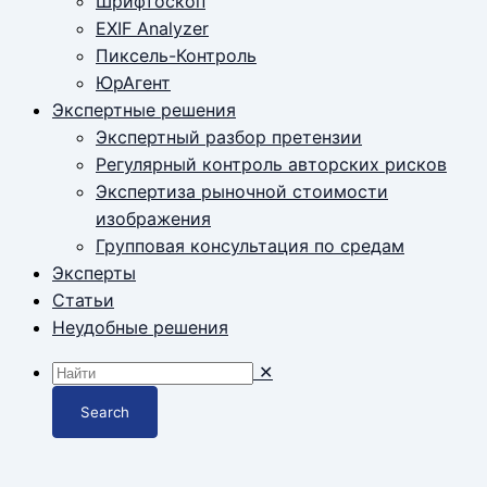
Шрифтоскоп
EXIF Analyzer
Пиксель-Контроль
ЮрАгент
Экспертные решения
Экспертный разбор претензии
Регулярный контроль авторских рисков
Экспертиза рыночной стоимости
изображения
Групповая консультация по средам
Эксперты
Статьи
Неудобные решения
✕