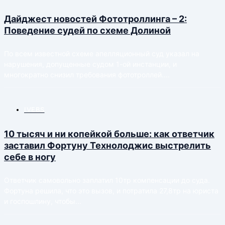
Дайджест новостей Фототроллинга – 2:
Поведение судей по схеме Долиной
По всем известной схеме апелляционный суд указал на
нарушения, допущенные судом 1-ой инстанции, и
многократно снизил требования фототроллей....
IVEBS
10 тысяч и ни копейкой больше: как ответчик
заставил Фортуну Технолоджис выстрелить
себе в ногу
Ответчик самовольно заплатил 10тр компенсации до суда.
Фортуна решила, что это вызов, и потратила 27,8тр на юриста
и госпошлину, чтобы...