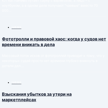
Ю1 настойчиво путает сауну с варикозом, а лицо – с
ноутбуком, а в одном деле получают "чаевые" вместо 70
000...
IVEBS
Фототролли и правовой хаос: когда у судов нет
времени вникать в дела
Массовый поток исков от фототроллей приводит к тому, что у
некоторых судей просто нет времени глубоко вникнуть в
детали дел....
IVEBS
Взыскания убытков за утери на
маркетплейсах