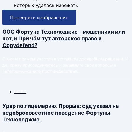
которых удалось избежать
Проверить изображение
ООО Фортуна Технолоджис – мошенники или
нет, и При чём тут авторское право и
Copydefend?
O моем прямом участии в успешном досудебном решении. И
да, сразу присоединяйтесь и задавайте свои вопросы в
Телеграмм-канале
противодействия...
IVEBS
Удар по лицемерию. Прорыв: суд указал на
недобросовестное поведение Фортуны
Технолоджис.