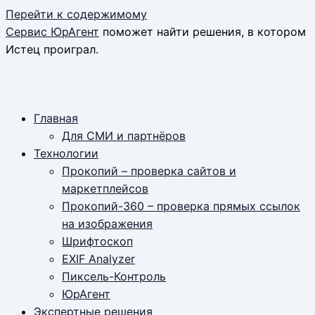
Перейти к содержимому
Сервис ЮрАгент
поможет найти решения, в котором
Истец проиграл.
Главная
Для СМИ и партнёров
Технологии
Прокопий – проверка сайтов и
маркетплейсов
Прокопий-360 – проверка прямых ссылок
на изображения
Шрифтоскоп
EXIF Analyzer
Пиксель-Контроль
ЮрАгент
Экспертные решения