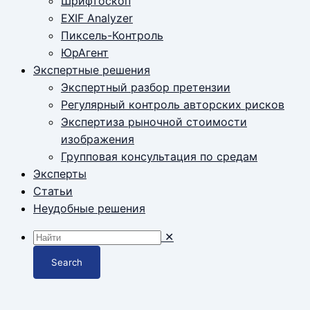
Шрифтоскоп
EXIF Analyzer
Пиксель-Контроль
ЮрАгент
Экспертные решения
Экспертный разбор претензии
Регулярный контроль авторских рисков
Экспертиза рыночной стоимости
изображения
Групповая консультация по средам
Эксперты
Статьи
Неудобные решения
✕