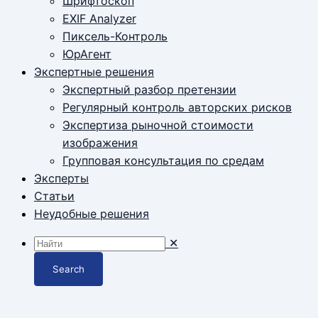
Шрифтоскоп
EXIF Analyzer
Пиксель-Контроль
ЮрАгент
Экспертные решения
Экспертный разбор претензии
Регулярный контроль авторских рисков
Экспертиза рыночной стоимости
изображения
Групповая консультация по средам
Эксперты
Статьи
Неудобные решения
✕