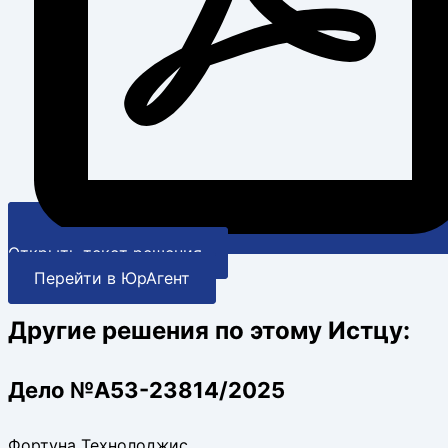
Открыть текст решения
Перейти в ЮрАгент
Другие решения по этому Истцу:
Дело №А53-23814/2025
Фортуна Технолоджис