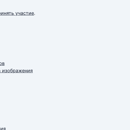
ринять участие
.
ов
а изображения
ния