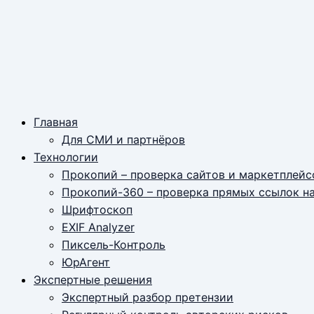
Главная
Для СМИ и партнёров
Технологии
Прокопий – проверка сайтов и маркетплейс
Прокопий-360 – проверка прямых ссылок н
Шрифтоскоп
EXIF Analyzer
Пиксель-Контроль
ЮрАгент
Экспертные решения
Экспертный разбор претензии