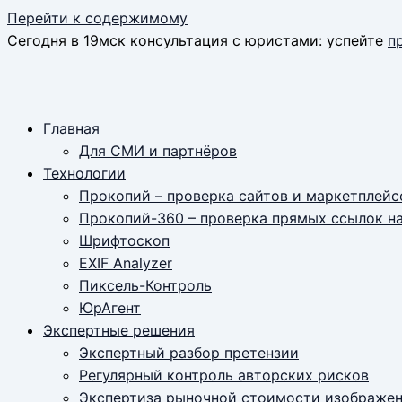
Перейти к содержимому
Сегодня в 19мск консультация с юристами: успейте
п
Главная
Для СМИ и партнёров
Технологии
Прокопий – проверка сайтов и маркетплейс
Прокопий-360 – проверка прямых ссылок н
Шрифтоскоп
EXIF Analyzer
Пиксель-Контроль
ЮрАгент
Экспертные решения
Экспертный разбор претензии
Регулярный контроль авторских рисков
Экспертиза рыночной стоимости изображе