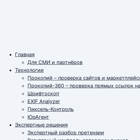
Главная
Для СМИ и партнёров
Технологии
Прокопий – проверка сайтов и маркетплейс
Прокопий-360 – проверка прямых ссылок н
Шрифтоскоп
EXIF Analyzer
Пиксель-Контроль
ЮрАгент
Экспертные решения
Экспертный разбор претензии