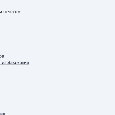
м отчётом.
ов
а изображения
ния