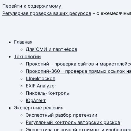
Перейти к содержимому
Регулярная проверка ваших ресурсов
– с ежемесячны
Главная
Для СМИ и партнёров
Технологии
Прокопий – проверка сайтов и маркетплейс
Прокопий-360 – проверка прямых ссылок н
Шрифтоскоп
EXIF Analyzer
Пиксель-Контроль
ЮрАгент
Экспертные решения
Экспертный разбор претензии
Регулярный контроль авторских рисков
Экспертиза рыночной стоимости изображе