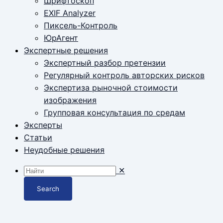
Шрифтоскоп
EXIF Analyzer
Пиксель-Контроль
ЮрАгент
Экспертные решения
Экспертный разбор претензии
Регулярный контроль авторских рисков
Экспертиза рыночной стоимости
изображения
Групповая консультация по средам
Эксперты
Статьи
Неудобные решения
✕