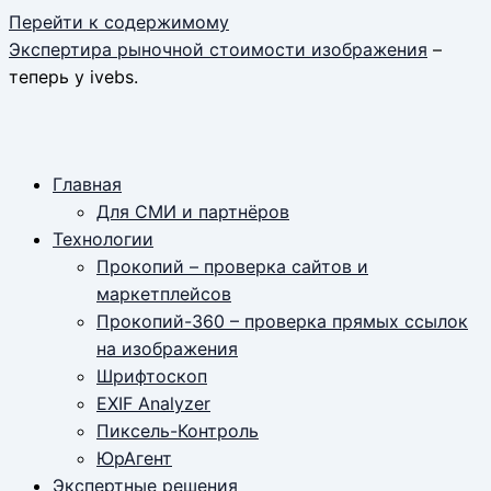
Перейти к содержимому
Экспертира рыночной стоимости изображения
–
теперь у ivebs.
Главная
Для СМИ и партнёров
Технологии
Прокопий – проверка сайтов и
маркетплейсов
Прокопий-360 – проверка прямых ссылок
на изображения
Шрифтоскоп
EXIF Analyzer
Пиксель-Контроль
ЮрАгент
Экспертные решения