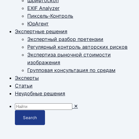
Шрифтоскоп
EXIF Analyzer
Пиксель-Контроль
ЮрАгент
Экспертные решения
Экспертный разбор претензии
Регулярный контроль авторских рисков
Экспертиза рыночной стоимости
изображения
Групповая консультация по средам
Эксперты
Статьи
Неудобные решения
✕