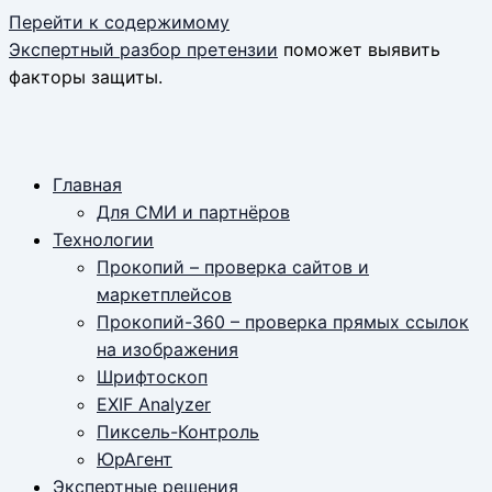
Перейти к содержимому
Экспертный разбор претензии
поможет выявить
факторы защиты.
Главная
Для СМИ и партнёров
Технологии
Прокопий – проверка сайтов и
маркетплейсов
Прокопий-360 – проверка прямых ссылок
на изображения
Шрифтоскоп
EXIF Analyzer
Пиксель-Контроль
ЮрАгент
Экспертные решения