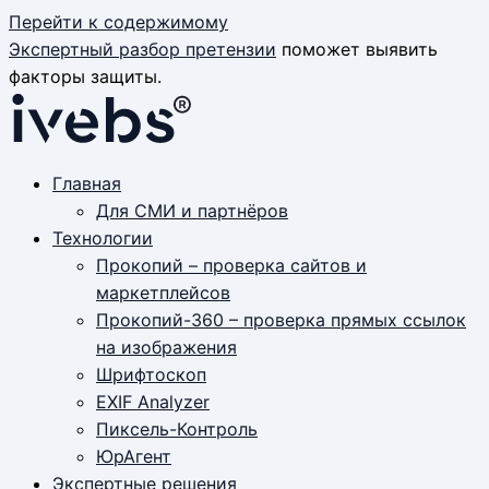
Перейти к содержимому
Экспертный разбор претензии
поможет выявить
факторы защиты.
Главная
Для СМИ и партнёров
Технологии
Прокопий – проверка сайтов и
маркетплейсов
Прокопий-360 – проверка прямых ссылок
на изображения
Шрифтоскоп
EXIF Analyzer
Пиксель-Контроль
ЮрАгент
Экспертные решения