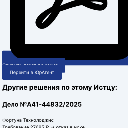
Открыть текст решения
Перейти в ЮрАгент
Другие решения по этому Истцу:
Дело №А41-44832/2025
Фортуна Технолоджис
Требование 27685 ₽ → отказ в иске