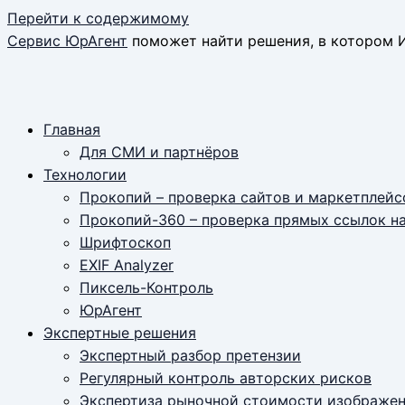
Перейти к содержимому
Сервис ЮрАгент
поможет найти решения, в котором И
Главная
Для СМИ и партнёров
Технологии
Прокопий – проверка сайтов и маркетплейс
Прокопий-360 – проверка прямых ссылок н
Шрифтоскоп
EXIF Analyzer
Пиксель-Контроль
ЮрАгент
Экспертные решения
Экспертный разбор претензии
Регулярный контроль авторских рисков
Экспертиза рыночной стоимости изображе