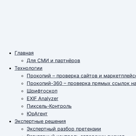
Главная
Для СМИ и партнёров
Технологии
Прокопий – проверка сайтов и маркетплейс
Прокопий-360 – проверка прямых ссылок н
Шрифтоскоп
EXIF Analyzer
Пиксель-Контроль
ЮрАгент
Экспертные решения
Экспертный разбор претензии