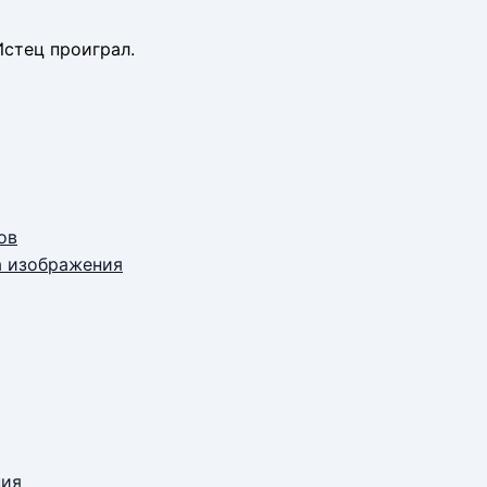
стец проиграл.
ов
а изображения
ния