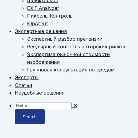
Шрифтоскоп
EXIF Analyzer
Пиксель-Контроль
ЮрАгент
Экспертные решения
Экспертный разбор претензии
Регулярный контроль авторских рисков
Экспертиза рыночной стоимости
изображения
Групповая консультация по средам
Эксперты
Статьи
Неудобные решения
✕