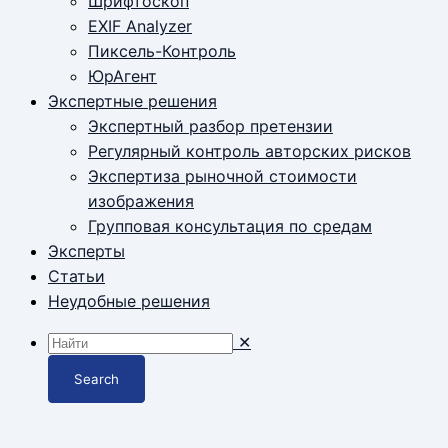
Шрифтоскоп
EXIF Analyzer
Пиксель-Контроль
ЮрАгент
Экспертные решения
Экспертный разбор претензии
Регулярный контроль авторских рисков
Экспертиза рыночной стоимости
изображения
Групповая консультация по средам
Эксперты
Статьи
Неудобные решения
✕