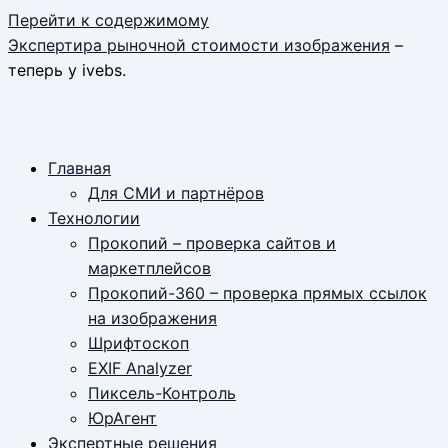
Перейти к содержимому
Экспертира рыночной стоимости изображения
–
теперь у ivebs.
Главная
Для СМИ и партнёров
Технологии
Прокопий – проверка сайтов и
маркетплейсов
Прокопий-360 – проверка прямых ссылок
на изображения
Шрифтоскоп
EXIF Analyzer
Пиксель-Контроль
ЮрАгент
Экспертные решения