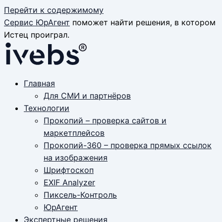
Перейти к содержимому
Сервис ЮрАгент
поможет найти решения, в котором
Истец проиграл.
Главная
Для СМИ и партнёров
Технологии
Прокопий – проверка сайтов и
маркетплейсов
Прокопий-360 – проверка прямых ссылок
на изображения
Шрифтоскоп
EXIF Analyzer
Пиксель-Контроль
ЮрАгент
Экспертные решения