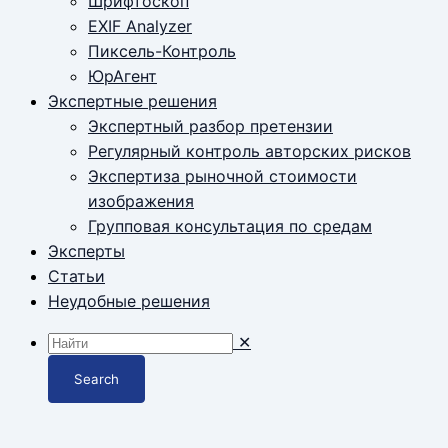
Шрифтоскоп
EXIF Analyzer
Пиксель-Контроль
ЮрАгент
Экспертные решения
Экспертный разбор претензии
Регулярный контроль авторских рисков
Экспертиза рыночной стоимости
изображения
Групповая консультация по средам
Эксперты
Статьи
Неудобные решения
✕