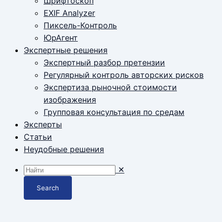
Шрифтоскоп
EXIF Analyzer
Пиксель-Контроль
ЮрАгент
Экспертные решения
Экспертный разбор претензии
Регулярный контроль авторских рисков
Экспертиза рыночной стоимости
изображения
Групповая консультация по средам
Эксперты
Статьи
Неудобные решения
✕