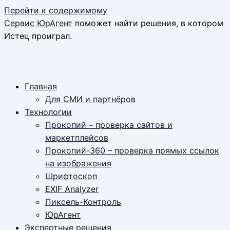
Перейти к содержимому
Сервис ЮрАгент
поможет найти решения, в котором
Истец проиграл.
Главная
Для СМИ и партнёров
Технологии
Прокопий – проверка сайтов и
маркетплейсов
Прокопий-360 – проверка прямых ссылок
на изображения
Шрифтоскоп
EXIF Analyzer
Пиксель-Контроль
ЮрАгент
Экспертные решения