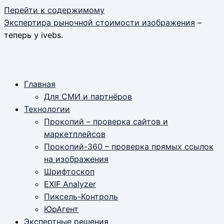
Перейти к содержимому
Экспертира рыночной стоимости изображения
–
теперь у ivebs.
Главная
Для СМИ и партнёров
Технологии
Прокопий – проверка сайтов и
маркетплейсов
Прокопий-360 – проверка прямых ссылок
на изображения
Шрифтоскоп
EXIF Analyzer
Пиксель-Контроль
ЮрАгент
Экспертные решения