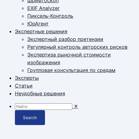
Шрифтоскоп
EXIF Analyzer
Пиксель-Контроль
ЮрАгент
Экспертные решения
Экспертный разбор претензии
Регулярный контроль авторских рисков
Экспертиза рыночной стоимости
изображения
Групповая консультация по средам
Эксперты
Статьи
Неудобные решения
✕