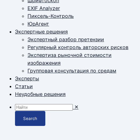
Шрифтоскоп
EXIF Analyzer
Пиксель-Контроль
ЮрАгент
Экспертные решения
Экспертный разбор претензии
Регулярный контроль авторских рисков
Экспертиза рыночной стоимости
изображения
Групповая консультация по средам
Эксперты
Статьи
Неудобные решения
✕