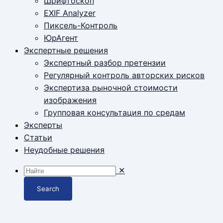
Шрифтоскоп
EXIF Analyzer
Пиксель-Контроль
ЮрАгент
Экспертные решения
Экспертный разбор претензии
Регулярный контроль авторских рисков
Экспертиза рыночной стоимости
изображения
Групповая консультация по средам
Эксперты
Статьи
Неудобные решения
✕