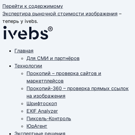
Перейти к содержимому
Экспертира рыночной стоимости изображения
–
теперь у ivebs.
Главная
Для СМИ и партнёров
Технологии
Прокопий – проверка сайтов и
маркетплейсов
Прокопий-360 – проверка прямых ссылок
на изображения
Шрифтоскоп
EXIF Analyzer
Пиксель-Контроль
ЮрАгент
Экспертные решения