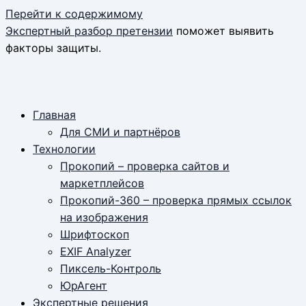
Перейти к содержимому
Экспертный разбор претензии
поможет выявить
факторы защиты.
Главная
Для СМИ и партнёров
Технологии
Прокопий – проверка сайтов и
маркетплейсов
Прокопий-360 – проверка прямых ссылок
на изображения
Шрифтоскоп
EXIF Analyzer
Пиксель-Контроль
ЮрАгент
Экспертные решения