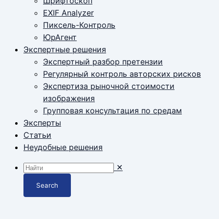
Шрифтоскоп
EXIF Analyzer
Пиксель-Контроль
ЮрАгент
Экспертные решения
Экспертный разбор претензии
Регулярный контроль авторских рисков
Экспертиза рыночной стоимости
изображения
Групповая консультация по средам
Эксперты
Статьи
Неудобные решения
✕