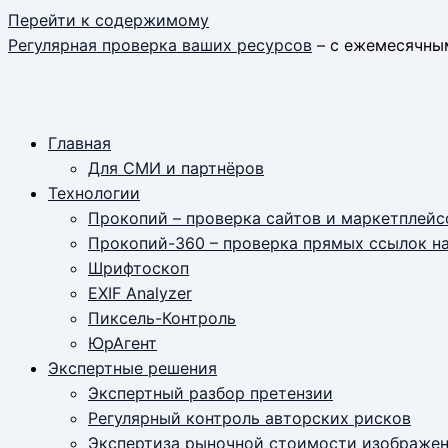
Перейти к содержимому
Регулярная проверка ваших ресурсов
– с ежемесячны
Главная
Для СМИ и партнёров
Технологии
Прокопий – проверка сайтов и маркетплейс
Прокопий-360 – проверка прямых ссылок н
Шрифтоскоп
EXIF Analyzer
Пиксель-Контроль
ЮрАгент
Экспертные решения
Экспертный разбор претензии
Регулярный контроль авторских рисков
Экспертиза рыночной стоимости изображе