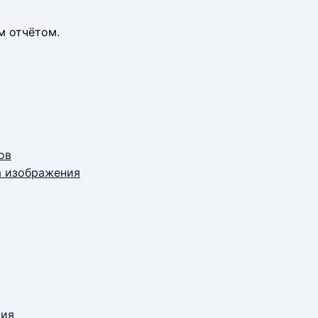
м отчётом.
ов
а изображения
ния