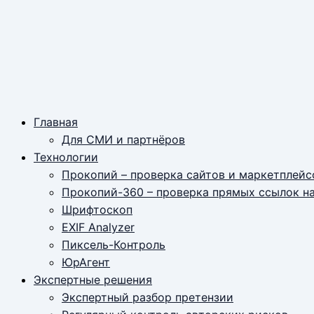
Главная
Для СМИ и партнёров
Технологии
Прокопий – проверка сайтов и маркетплейс
Прокопий-360 – проверка прямых ссылок н
Шрифтоскоп
EXIF Analyzer
Пиксель-Контроль
ЮрАгент
Экспертные решения
Экспертный разбор претензии