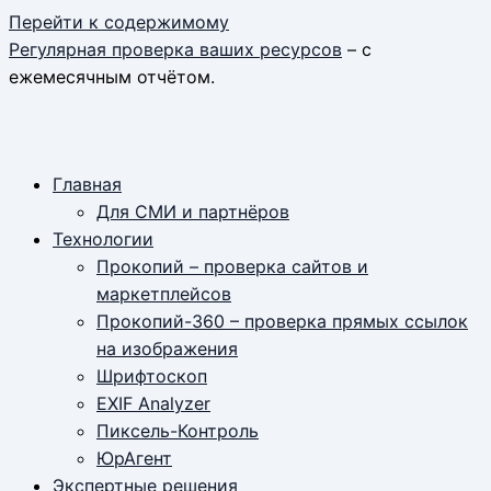
Перейти к содержимому
Регулярная проверка ваших ресурсов
– с
ежемесячным отчётом.
Главная
Для СМИ и партнёров
Технологии
Прокопий – проверка сайтов и
маркетплейсов
Прокопий-360 – проверка прямых ссылок
на изображения
Шрифтоскоп
EXIF Analyzer
Пиксель-Контроль
ЮрАгент
Экспертные решения