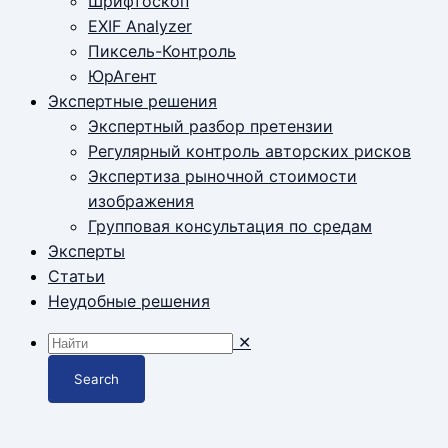
Шрифтоскоп
EXIF Analyzer
Пиксель-Контроль
ЮрАгент
Экспертные решения
Экспертный разбор претензии
Регулярный контроль авторских рисков
Экспертиза рыночной стоимости
изображения
Групповая консультация по средам
Эксперты
Статьи
Неудобные решения
✕