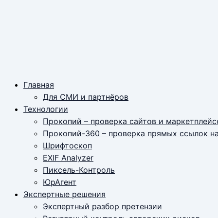
Главная
Для СМИ и партнёров
Технологии
Прокопий – проверка сайтов и маркетплейс
Прокопий-360 – проверка прямых ссылок н
Шрифтоскоп
EXIF Analyzer
Пиксель-Контроль
ЮрАгент
Экспертные решения
Экспертный разбор претензии