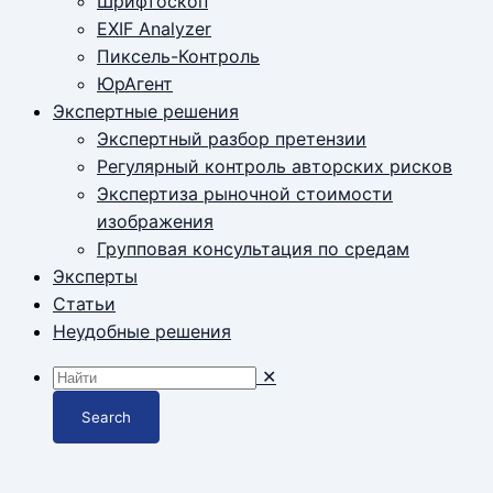
Шрифтоскоп
EXIF Analyzer
Пиксель-Контроль
ЮрАгент
Экспертные решения
Экспертный разбор претензии
Регулярный контроль авторских рисков
Экспертиза рыночной стоимости
изображения
Групповая консультация по средам
Эксперты
Статьи
Неудобные решения
✕