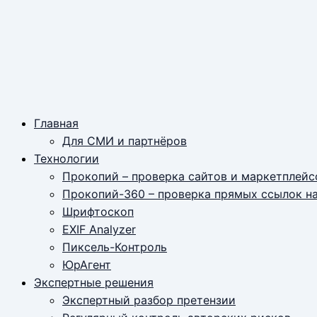
Главная
Для СМИ и партнёров
Технологии
Прокопий – проверка сайтов и маркетплейс
Прокопий-360 – проверка прямых ссылок н
Шрифтоскоп
EXIF Analyzer
Пиксель-Контроль
ЮрАгент
Экспертные решения
Экспертный разбор претензии