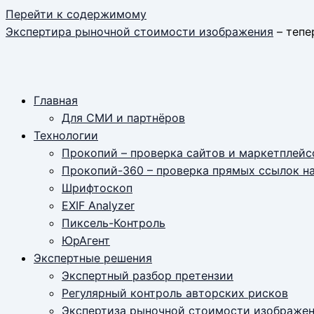
Перейти к содержимому
Экспертира рыночной стоимости изображения
– тепер
Главная
Для СМИ и партнёров
Технологии
Прокопий – проверка сайтов и маркетплейс
Прокопий-360 – проверка прямых ссылок н
Шрифтоскоп
EXIF Analyzer
Пиксель-Контроль
ЮрАгент
Экспертные решения
Экспертный разбор претензии
Регулярный контроль авторских рисков
Экспертиза рыночной стоимости изображе