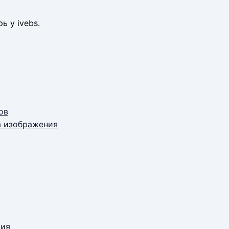
ь у ivebs.
ов
а изображения
ния