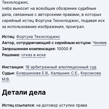
Технолоджис.
ivebs выносит на всеобщее обозрение судебные
дела, связанные с авторскими правами, в которых
серийный истец Фортуна Технолоджис, подавая иск
за использование изображения, проиграл.
Истец:
Фортуна Технолоджис
Автор, сотрудничающий с серийным истцом:
Чиняев
Запрошенная компенсация:
10000 ₽
Решение:
отказ в иске
Инстанция:
18 арбитражный апелляционный суд
Судьи:
Бояршинова Е.В.
,
Калашник С.Е.
,
Корсакова
М.В.
Детали дела
Истец ссылался:
на договор уступки права