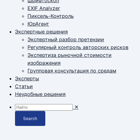
Шрифтоскоп
EXIF Analyzer
Пиксель-Контроль
ЮрАгент
Экспертные решения
Экспертный разбор претензии
Регулярный контроль авторских рисков
Экспертиза рыночной стоимости
изображения
Групповая консультация по средам
Эксперты
Статьи
Неудобные решения
✕