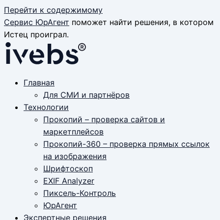
Перейти к содержимому
Сервис ЮрАгент
поможет найти решения, в котором
Истец проиграл.
Главная
Для СМИ и партнёров
Технологии
Прокопий – проверка сайтов и
маркетплейсов
Прокопий-360 – проверка прямых ссылок
на изображения
Шрифтоскоп
EXIF Analyzer
Пиксель-Контроль
ЮрАгент
Экспертные решения