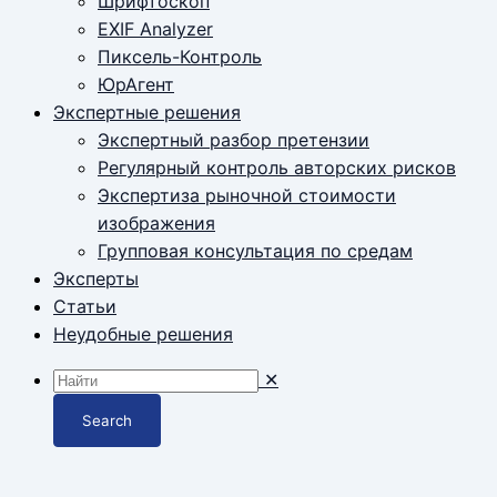
Шрифтоскоп
EXIF Analyzer
Пиксель-Контроль
ЮрАгент
Экспертные решения
Экспертный разбор претензии
Регулярный контроль авторских рисков
Экспертиза рыночной стоимости
изображения
Групповая консультация по средам
Эксперты
Статьи
Неудобные решения
✕