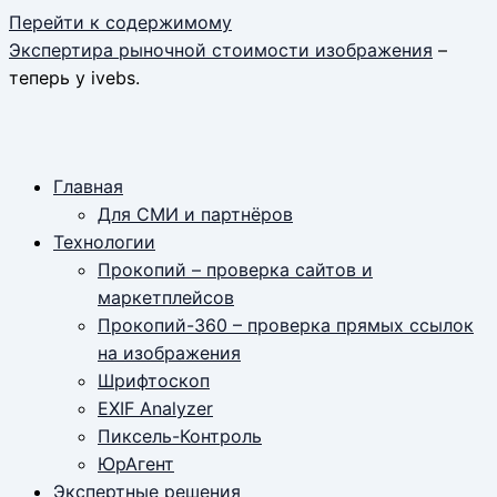
Перейти к содержимому
Экспертира рыночной стоимости изображения
–
теперь у ivebs.
Главная
Для СМИ и партнёров
Технологии
Прокопий – проверка сайтов и
маркетплейсов
Прокопий-360 – проверка прямых ссылок
на изображения
Шрифтоскоп
EXIF Analyzer
Пиксель-Контроль
ЮрАгент
Экспертные решения