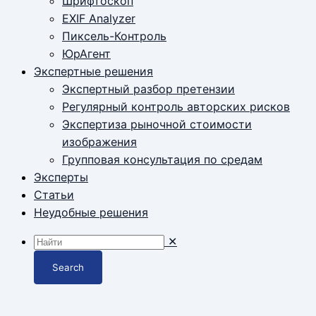
Шрифтоскоп
EXIF Analyzer
Пиксель-Контроль
ЮрАгент
Экспертные решения
Экспертный разбор претензии
Регулярный контроль авторских рисков
Экспертиза рыночной стоимости
изображения
Групповая консультация по средам
Эксперты
Статьи
Неудобные решения
✕