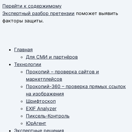
Перейти к содержимому
Экспертный разбор претензии
поможет выявить
факторы защиты.
Главная
Для СМИ и партнёров
Технологии
Прокопий – проверка сайтов и
маркетплейсов
Прокопий-360 – проверка прямых ссылок
на изображения
Шрифтоскоп
EXIF Analyzer
Пиксель-Контроль
ЮрАгент
Экспертные решения