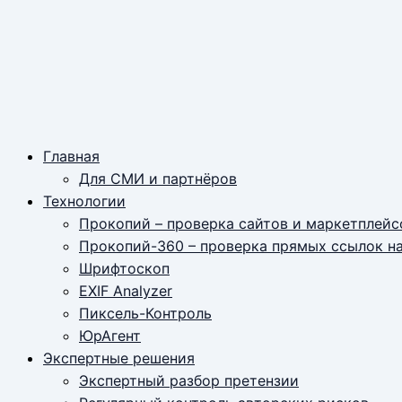
Главная
Для СМИ и партнёров
Технологии
Прокопий – проверка сайтов и маркетплейс
Прокопий-360 – проверка прямых ссылок н
Шрифтоскоп
EXIF Analyzer
Пиксель-Контроль
ЮрАгент
Экспертные решения
Экспертный разбор претензии