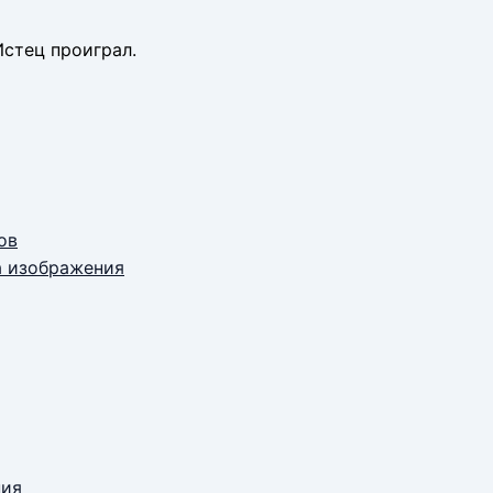
стец проиграл.
ов
а изображения
ния