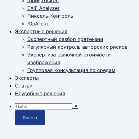
Шрифтоскоп
EXIF Analyzer
Пиксель-Контроль
ЮрАгент
Экспертные решения
Экспертный разбор претензии
Регулярный контроль авторских рисков
Экспертиза рыночной стоимости
изображения
Групповая консультация по средам
Эксперты
Статьи
Неудобные решения
✕