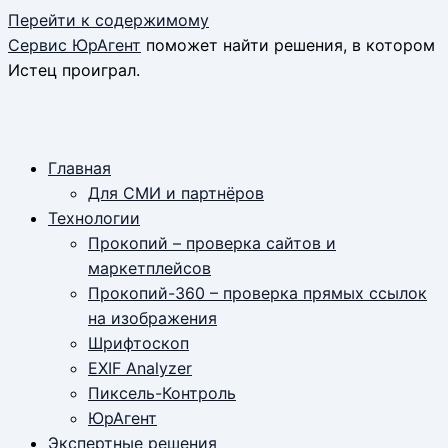
Перейти к содержимому
Сервис ЮрАгент
поможет найти решения, в котором
Истец проиграл.
Главная
Для СМИ и партнёров
Технологии
Прокопий – проверка сайтов и
маркетплейсов
Прокопий-360 – проверка прямых ссылок
на изображения
Шрифтоскоп
EXIF Analyzer
Пиксель-Контроль
ЮрАгент
Экспертные решения