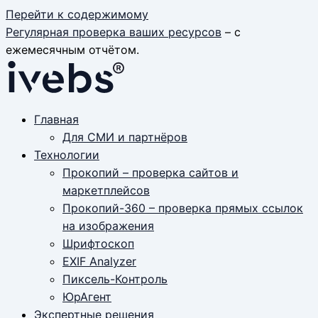
Перейти к содержимому
Регулярная проверка ваших ресурсов
– с
ежемесячным отчётом.
Главная
Для СМИ и партнёров
Технологии
Прокопий – проверка сайтов и
маркетплейсов
Прокопий-360 – проверка прямых ссылок
на изображения
Шрифтоскоп
EXIF Analyzer
Пиксель-Контроль
ЮрАгент
Экспертные решения