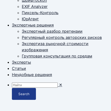
Шрифтоскоп
EXIF Analyzer
Пиксель-Контроль
ЮрАгент
Экспертные решения
Экспертный разбор претензии
Регулярный контроль авторских рисков
Экспертиза рыночной стоимости
изображения
Групповая консультация по средам
Эксперты
Статьи
Неудобные решения
✕