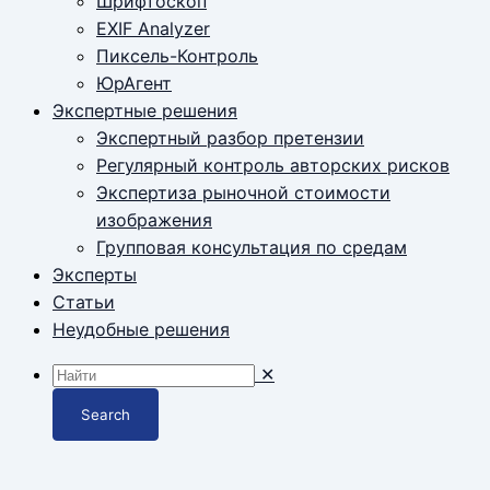
Шрифтоскоп
EXIF Analyzer
Пиксель-Контроль
ЮрАгент
Экспертные решения
Экспертный разбор претензии
Регулярный контроль авторских рисков
Экспертиза рыночной стоимости
изображения
Групповая консультация по средам
Эксперты
Статьи
Неудобные решения
✕