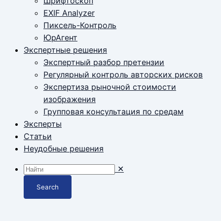
Шрифтоскоп
EXIF Analyzer
Пиксель-Контроль
ЮрАгент
Экспертные решения
Экспертный разбор претензии
Регулярный контроль авторских рисков
Экспертиза рыночной стоимости
изображения
Групповая консультация по средам
Эксперты
Статьи
Неудобные решения
✕