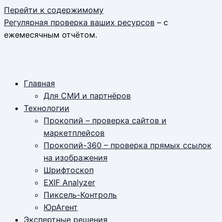
Перейти к содержимому
Регулярная проверка ваших ресурсов
– с
ежемесячным отчётом.
Главная
Для СМИ и партнёров
Технологии
Прокопий – проверка сайтов и
маркетплейсов
Прокопий-360 – проверка прямых ссылок
на изображения
Шрифтоскоп
EXIF Analyzer
Пиксель-Контроль
ЮрАгент
Экспертные решения