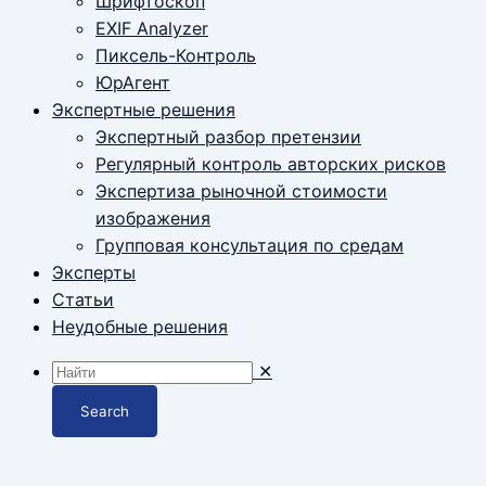
Шрифтоскоп
EXIF Analyzer
Пиксель-Контроль
ЮрАгент
Экспертные решения
Экспертный разбор претензии
Регулярный контроль авторских рисков
Экспертиза рыночной стоимости
изображения
Групповая консультация по средам
Эксперты
Статьи
Неудобные решения
✕