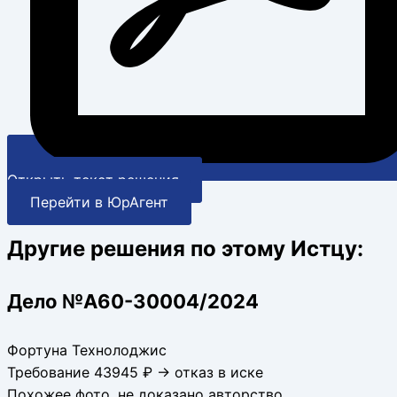
Открыть текст решения
Перейти в ЮрАгент
Другие решения по этому Истцу:
Дело №А60-30004/2024
Фортуна Технолоджис
Требование 43945 ₽ → отказ в иске
Похожее фото, не доказано авторство.