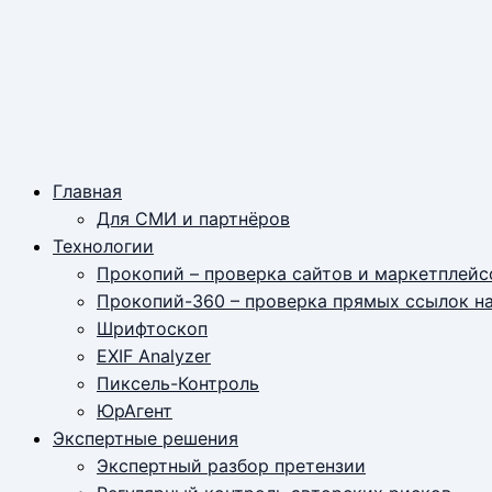
Главная
Для СМИ и партнёров
Технологии
Прокопий – проверка сайтов и маркетплейс
Прокопий-360 – проверка прямых ссылок н
Шрифтоскоп
EXIF Analyzer
Пиксель-Контроль
ЮрАгент
Экспертные решения
Экспертный разбор претензии