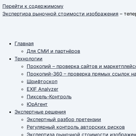
Перейти к содержимому
Экспертира рыночной стоимости изображения
– тепер
Главная
Для СМИ и партнёров
Технологии
Прокопий – проверка сайтов и маркетплейс
Прокопий-360 – проверка прямых ссылок н
Шрифтоскоп
EXIF Analyzer
Пиксель-Контроль
ЮрАгент
Экспертные решения
Экспертный разбор претензии
Регулярный контроль авторских рисков
Экспертиза рыночной стоимости изображе