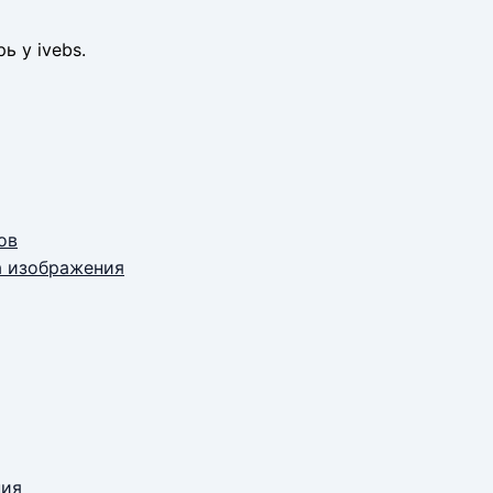
ь у ivebs.
ов
а изображения
ния