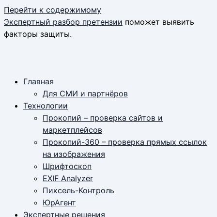
Перейти к содержимому
Экспертный разбор претензии
поможет выявить
факторы защиты.
Главная
Для СМИ и партнёров
Технологии
Прокопий – проверка сайтов и
маркетплейсов
Прокопий-360 – проверка прямых ссылок
на изображения
Шрифтоскоп
EXIF Analyzer
Пиксель-Контроль
ЮрАгент
Экспертные решения