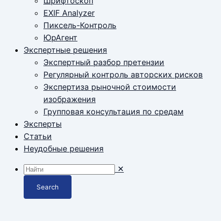
Шрифтоскоп
EXIF Analyzer
Пиксель-Контроль
ЮрАгент
Экспертные решения
Экспертный разбор претензии
Регулярный контроль авторских рисков
Экспертиза рыночной стоимости
изображения
Групповая консультация по средам
Эксперты
Статьи
Неудобные решения
✕