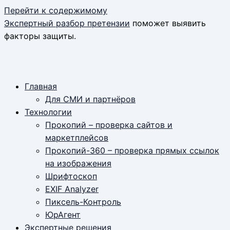
Перейти к содержимому
Экспертный разбор претензии
поможет выявить
факторы защиты.
Главная
Для СМИ и партнёров
Технологии
Прокопий – проверка сайтов и
маркетплейсов
Прокопий-360 – проверка прямых ссылок
на изображения
Шрифтоскоп
EXIF Analyzer
Пиксель-Контроль
ЮрАгент
Экспертные решения