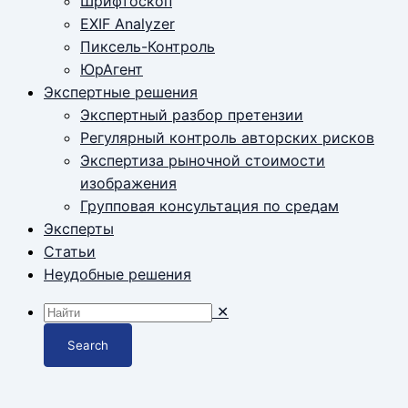
Шрифтоскоп
EXIF Analyzer
Пиксель-Контроль
ЮрАгент
Экспертные решения
Экспертный разбор претензии
Регулярный контроль авторских рисков
Экспертиза рыночной стоимости
изображения
Групповая консультация по средам
Эксперты
Статьи
Неудобные решения
✕