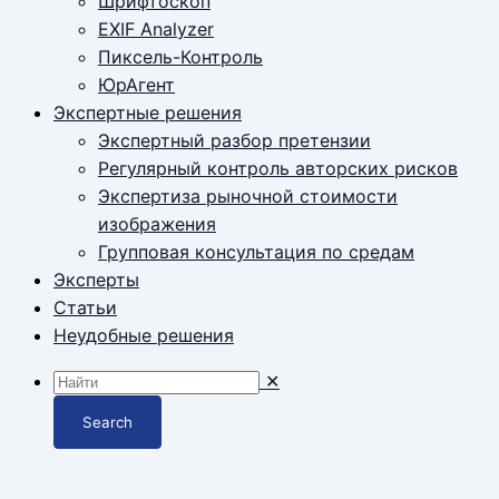
Шрифтоскоп
EXIF Analyzer
Пиксель-Контроль
ЮрАгент
Экспертные решения
Экспертный разбор претензии
Регулярный контроль авторских рисков
Экспертиза рыночной стоимости
изображения
Групповая консультация по средам
Эксперты
Статьи
Неудобные решения
✕