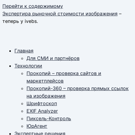
Перейти к содержимому
Экспертира рыночной стоимости изображения
–
теперь у ivebs.
Главная
Для СМИ и партнёров
Технологии
Прокопий – проверка сайтов и
маркетплейсов
Прокопий-360 – проверка прямых ссылок
на изображения
Шрифтоскоп
EXIF Analyzer
Пиксель-Контроль
ЮрАгент
Экспертные решения