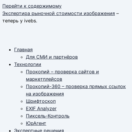
Перейти к содержимому
Экспертира рыночной стоимости изображения
–
теперь у ivebs.
Главная
Для СМИ и партнёров
Технологии
Прокопий – проверка сайтов и
маркетплейсов
Прокопий-360 – проверка прямых ссылок
на изображения
Шрифтоскоп
EXIF Analyzer
Пиксель-Контроль
ЮрАгент
Экспертные решения