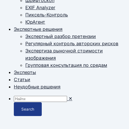
Шрифтоскоп
EXIF Analyzer
Пиксель-Контроль
ЮрАгент
Экспертные решения
Экспертный разбор претензии
Регулярный контроль авторских рисков
Экспертиза рыночной стоимости
изображения
Групповая консультация по средам
Эксперты
Статьи
Неудобные решения
✕