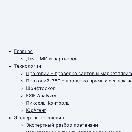
Главная
Для СМИ и партнёров
Технологии
Прокопий – проверка сайтов и маркетплейс
Прокопий-360 – проверка прямых ссылок н
Шрифтоскоп
EXIF Analyzer
Пиксель-Контроль
ЮрАгент
Экспертные решения
Экспертный разбор претензии