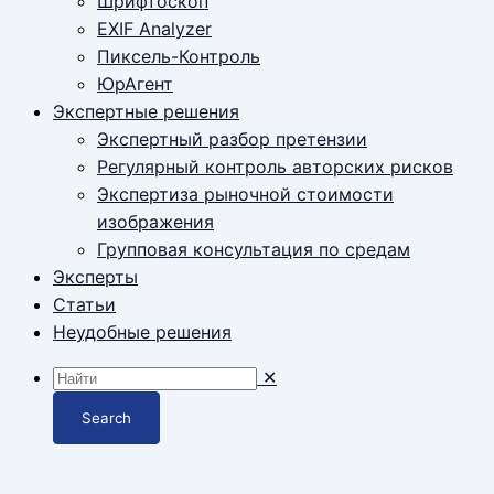
Шрифтоскоп
EXIF Analyzer
Пиксель-Контроль
ЮрАгент
Экспертные решения
Экспертный разбор претензии
Регулярный контроль авторских рисков
Экспертиза рыночной стоимости
изображения
Групповая консультация по средам
Эксперты
Статьи
Неудобные решения
✕